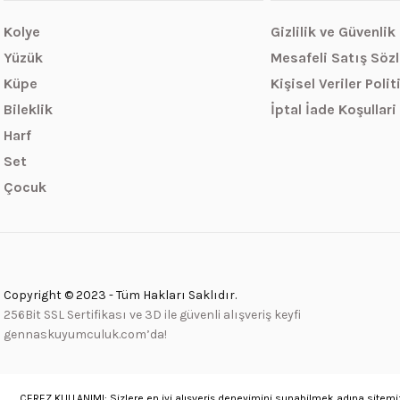
Kolye
Gizlilik ve Güvenlik
Yüzük
Mesafeli Satış Söz
Küpe
Kişisel Veriler Polit
Bileklik
İptal İade Koşullari
Harf
Set
Çocuk
Copyright © 2023 - Tüm Hakları Saklıdır.
256Bit SSL Sertifikası ve 3D ile güvenli alışveriş keyfi
gennaskuyumculuk.com’da!
ÇEREZ KULLANIMI: Sizlere en iyi alışveriş deneyimini sunabilmek adına sitemiz