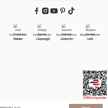
Hızlı Teslimat
Hediye Paketi
Güvenli Ödeme
Müşteri Destek
İmkanı
Seçeneği
Garantisi
Hattı
bilirsiniz.
Kvkk
Tamam