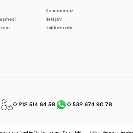
Konumumuz
leşmesi
İletişim
ikası
Hakkımızda
0 212 514 64 58
0 532 674 90 78
de çerezler(cookies) kullanmaktayız. Detaylı bilgi için Kvkk sözleşmesini inceleye