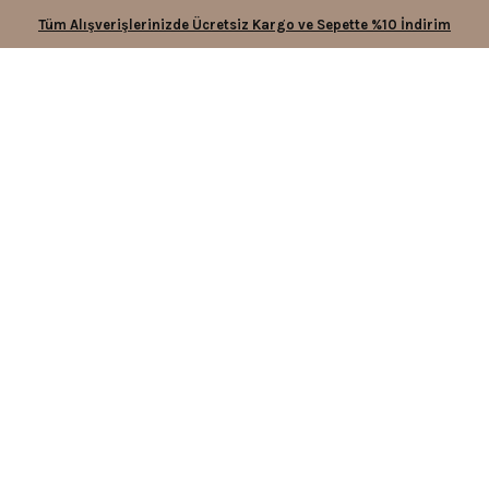
Tüm Alışverişlerinizde Ücretsiz Kargo ve Sepette %10 İndirim