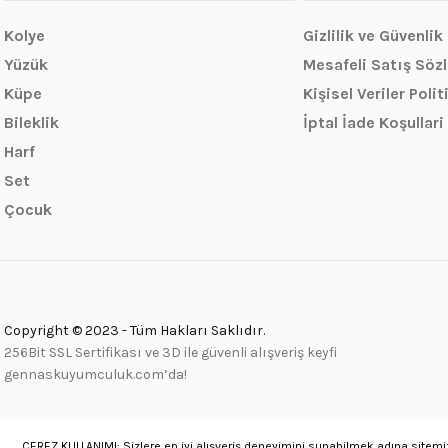
Kolye
Gizlilik ve Güvenlik
Yüzük
Mesafeli Satış Söz
Küpe
Kişisel Veriler Polit
Bileklik
İptal İade Koşullari
Harf
Set
Çocuk
Copyright © 2023 - Tüm Hakları Saklıdır.
256Bit SSL Sertifikası ve 3D ile güvenli alışveriş keyfi
gennaskuyumculuk.com’da!
ÇEREZ KULLANIMI: Sizlere en iyi alışveriş deneyimini sunabilmek adına sitemiz