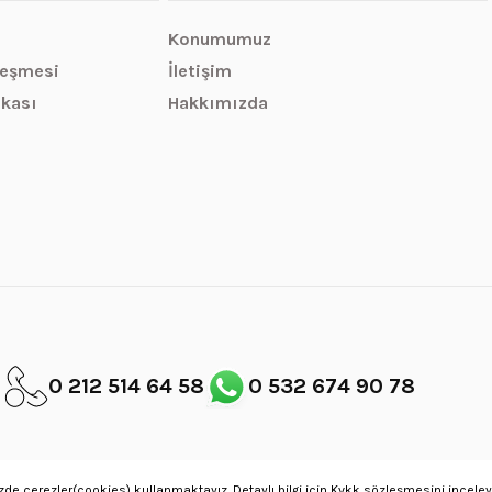
Konumumuz
leşmesi
İletişim
ikası
Hakkımızda
0 212 514 64 58
0 532 674 90 78
de çerezler(cookies) kullanmaktayız. Detaylı bilgi için Kvkk sözleşmesini inceleye