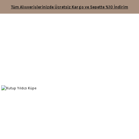
Tüm Alışverişlerinizde Ücretsiz Kargo ve Sepette %10 İndirim