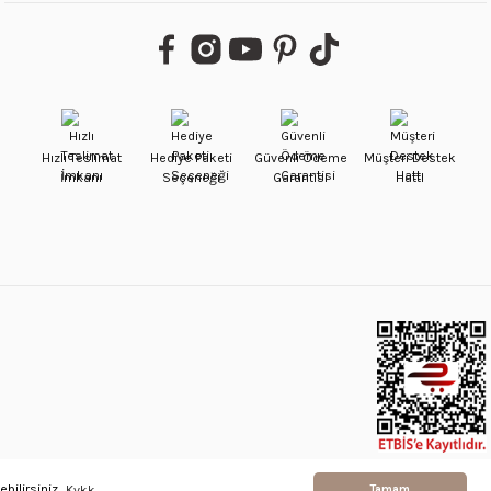
Hızlı Teslimat
Hediye Paketi
Güvenli Ödeme
Müşteri Destek
İmkanı
Seçeneği
Garantisi
Hattı
bilirsiniz.
Kvkk
Tamam