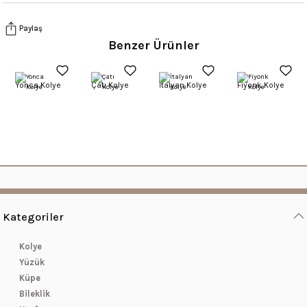
Paylaş
Benzer Ürünler
Yonca Kolye
Çatı Kolye
İtalyan Kolye
Fiyonk Kolye
Kategoriler
Kolye
Yüzük
Küpe
Bileklik