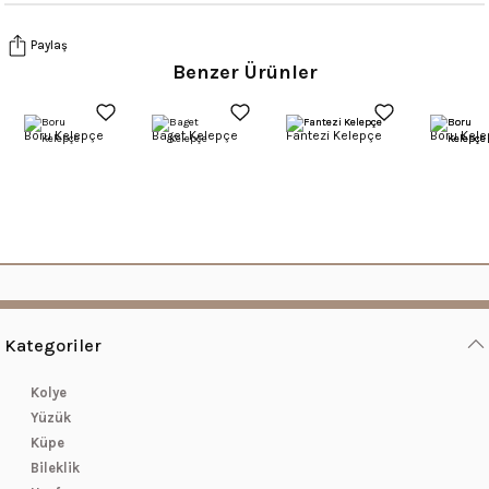
Paylaş
Benzer Ürünler
Boru Kelepçe
Baget Kelepçe
Fantezi Kelepçe
Boru Kel
Kategoriler
Kolye
Yüzük
Küpe
Bileklik