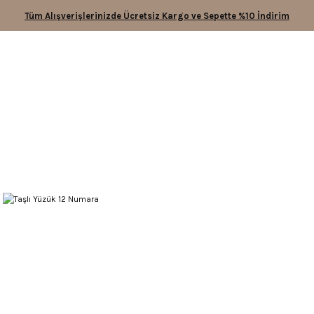
Tüm Alışverişlerinizde Ücretsiz Kargo ve Sepette %10 İndirim