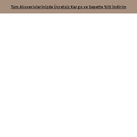
Tüm Alışverişlerinizde Ücretsiz Kargo ve Sepette %10 İndirim