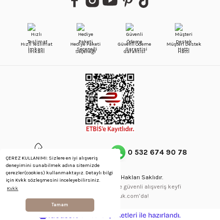
Hızlı Teslimat
Hediye Paketi
Güvenli Ödeme
Müşteri Destek
İmkanı
Seçeneği
Garantisi
Hattı
0 212 514 64 58
0 532 674 90 78
ÇEREZ KULLANIMI: Sizlere en iyi alışveriş
deneyimini sunabilmek adına sitemizde
çerezler(cookies) kullanmaktayız. Detaylı bilgi
Copyright © 2023 - Tüm Hakları Saklıdır.
için Kvkk sözleşmesini inceleyebilirsiniz.
256Bit SSL Sertifikası ve 3D ile güvenli alışveriş keyfi
Kvkk
gennaskuyumculuk.com’da!
Tamam
ideasoft
ile
e-