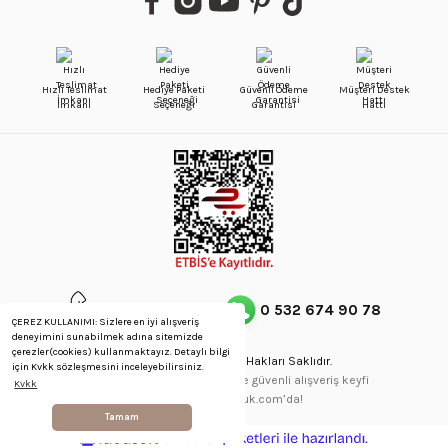
Hızlı Teslimat
Hediye Paketi
Güvenli Ödeme
Müşteri Destek
İmkanı
Seçeneği
Garantisi
Hattı
0 212 514 64 58
0 532 674 90 78
ÇEREZ KULLANIMI: Sizlere en iyi alışveriş
deneyimini sunabilmek adına sitemizde
çerezler(cookies) kullanmaktayız. Detaylı bilgi
Copyright © 2023 - Tüm Hakları Saklıdır.
için Kvkk sözleşmesini inceleyebilirsiniz.
256Bit SSL Sertifikası ve 3D ile güvenli alışveriş keyfi
Kvkk
gennaskuyumculuk.com’da!
Tamam
ideasoft
ile
e-