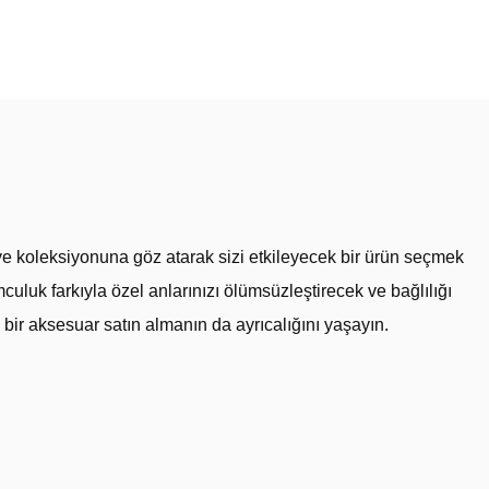
olye koleksiyonuna göz atarak sizi etkileyecek bir ürün seçmek
uk farkıyla özel anlarınızı ölümsüzleştirecek ve bağlılığı
a bir aksesuar satın almanın da ayrıcalığını yaşayın.
Uzun süre boyunca boyunda kullanılacak olan kolye, altın
zliği hedefleyen ve tasarımda özgünlüğü göz ardı etmeyen