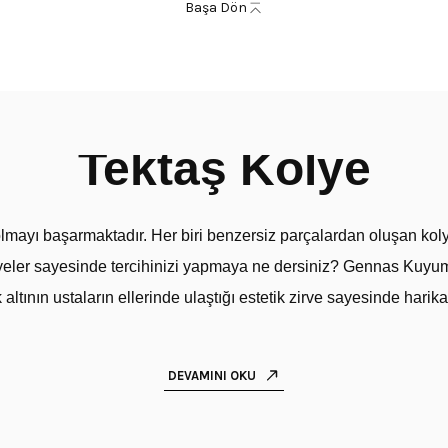
Başa Dön
Tektaş Kolye
akı olmayı başarmaktadır. Her biri benzersiz parçalardan oluşan k
eler sayesinde tercihinizi yapmaya ne dersiniz? Gennas Kuyumcul
ltının ustaların ellerinde ulaştığı estetik zirve sayesinde harik
ler kadınlar için zarafet ve kaliteye açılan kapı niteliğindedir. 
 yansıtmaktadır. Detaylara önem veren, altın kesiminde benzersi