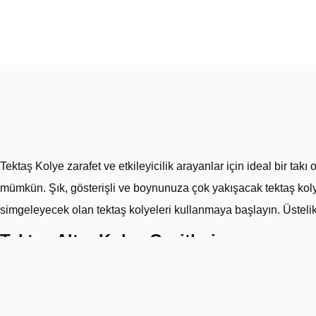
Tektaş Kolye zarafet ve etkileyicilik arayanlar için ideal bir t
mümkün. Şık, gösterişli ve boynunuza çok yakışacak tektaş koly
simgeleyecek olan tektaş kolyeleri kullanmaya başlayın. Üstelik a
Tektaş Altın Kolye Çeşitleri
Kolye serisinin en özel parçalarını barındıran tektaş altın kolye
tasarımcılarının ince dokunuşlarını ve sanatsal bakış açılarını