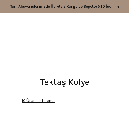
Tüm Alışverişlerinizde Ücretsiz Kargo ve Sepette %10 İndirim
Tektaş Kolye
10 Ürün Listelendi.