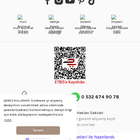
Hızlı Teslimat
Hediye Paketi
Güvenli Ödeme
Müşteri Destek
İmkanı
Seçeneği
Garantisi
Hattı
0 212 514 64 58
0 532 674 90 78
ÇEREZ KULLANIMI: Sizlere en iyi alışveriş
deneyimini sunabilmek adına sitemizde
çerezler(cookies) kullanmaktayız. Detaylı bilgi
Copyright © 2023 - Tüm Hakları Saklıdır.
için Kvkk sözleşmesini inceleyebilirsiniz.
256Bit SSL Sertifikası ve 3D ile güvenli alışveriş keyfi
Kvkk
gennaskuyumculuk.com’da!
Tamam
ideasoft
ile
e-