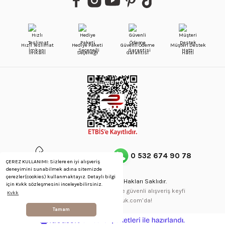
Hızlı Teslimat
Hediye Paketi
Güvenli Ödeme
Müşteri Destek
İmkanı
Seçeneği
Garantisi
Hattı
0 212 514 64 58
0 532 674 90 78
ÇEREZ KULLANIMI: Sizlere en iyi alışveriş
deneyimini sunabilmek adına sitemizde
çerezler(cookies) kullanmaktayız. Detaylı bilgi
Copyright © 2023 - Tüm Hakları Saklıdır.
için Kvkk sözleşmesini inceleyebilirsiniz.
256Bit SSL Sertifikası ve 3D ile güvenli alışveriş keyfi
Kvkk
gennaskuyumculuk.com’da!
Tamam
ideasoft
ile
e-